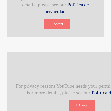
details, please see our
Política de
privacidad
.
I Accept
For privacy reasons YouTube needs your permis
For more details, please see our
Política 
I Accept