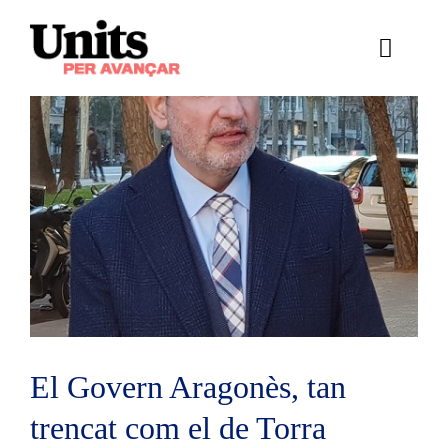
Skip
to
Toggle
content
Naviga
Ess
Cont
E
Act
Trans
Af
El Govern Aragonès, tan
Cerca
trencat com el de Torra
…