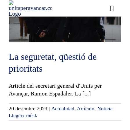
Skip
to
Toggle
content
Naviga
Ess
Cont
La seguretat, qüestió de
E
prioritats
Act
Trans
Article del secretari general d'Units per
Avançar, Ramon Espadaler. La [...]
Af
20 desembre 2023
|
Actualidad
,
Artículo
,
Noticia
Llegeix més
Cerca
…