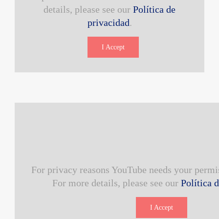
details, please see our
Política de
privacidad
.
I Accept
For privacy reasons YouTube needs your permis
For more details, please see our
Política 
I Accept