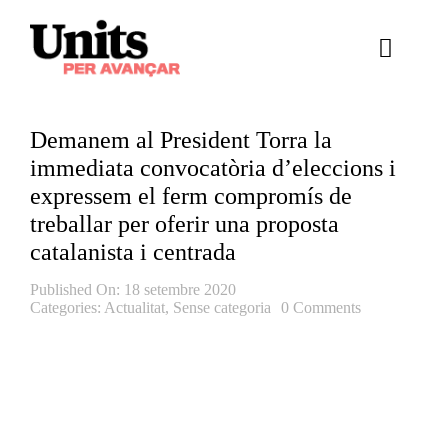
Skip
to
Toggle
content
Naviga
Ess
Demanem al President Torra la
Cont
immediata convocatòria d’eleccions i
expressem el ferm compromís de
E
treballar per oferir una proposta
catalanista i centrada
Act
Published On: 18 setembre 2020
Categories:
Actualitat
,
Sense categoria
0 Comments
Trans
Af
Cerca
…