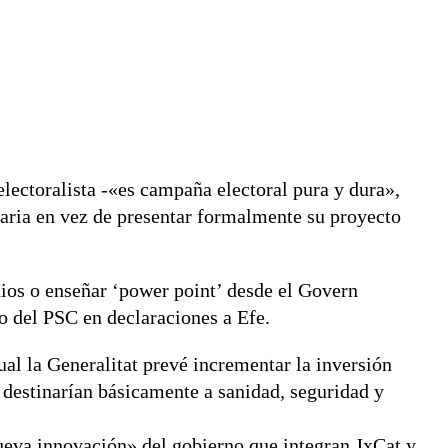
lectoralista -«es campaña electoral pura y dura»,
taria en vez de presentar formalmente su proyecto
adios o enseñar ‘power point’ desde el Govern
o del PSC en declaraciones a Efe.
al la Generalitat prevé incrementar la inversión
e destinarían básicamente a sanidad, seguridad y
ueva innovación» del gobierno que integran JxCat y