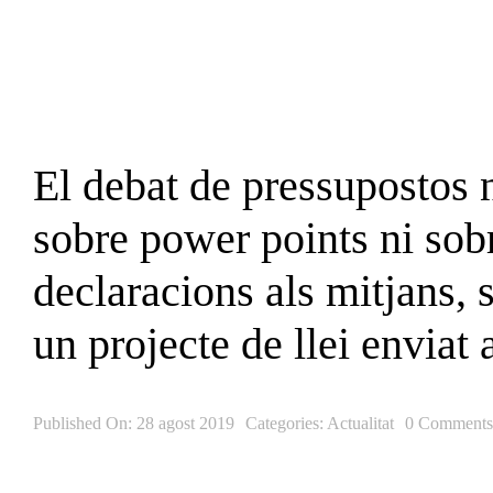
Skip
to
content
El debat de pressupostos 
sobre power points ni sob
declaracions als mitjans, 
un projecte de llei enviat
Published On: 28 agost 2019
Categories:
Actualitat
0 Comments