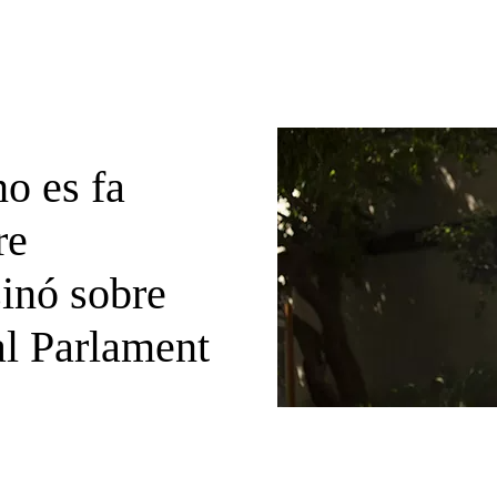
no es fa
re
sinó sobre
 al Parlament