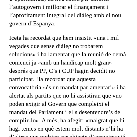
l’autogovern i millorar el finançament i
l’aprofitament integral del diàleg amb el nou
govern d’Espanya.
Iceta ha recordat que hem insistit «una i mil
vegades que sense diàleg no trobarem
solucions» i ha lamentat que la reunió de demà
comenci ja «amb un handicap molt gran»
després que PP, C’s i CUP hagin decidit no
participar. Ha recordat que aquesta
convocatòria «és un mandat parlamentari» i ha
alertat als partits que no hi assistiran que «no
poden exigir al Govern que compleixi el
mandat del Parlament i ells desentendre’s de
complir-lo». A més, ha afegit: «malgrat que hi
hagi temes en què estem molt distants n’hi ha
d’altres que podrien ser objecte d’aproximació