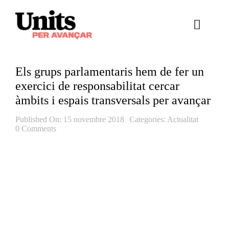
Skip
to
Toggle
content
Naviga
Ess
Els grups parlamentaris hem de fer un
Cont
exercici de responsabilitat cercar
àmbits i espais transversals per avançar
E
Published On: 15 novembre 2018
Categories:
Actualitat
0 Comments
Act
Trans
Af
Cerca
…