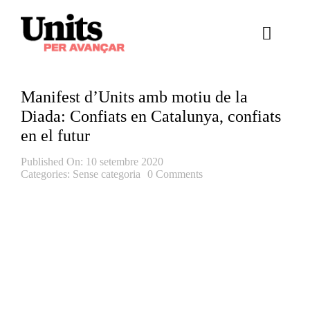
Skip
to
Toggle
content
Naviga
Ess
Manifest d’Units amb motiu de la
Cont
Diada: Confiats en Catalunya, confiats
en el futur
E
Published On: 10 setembre 2020
Categories:
Sense categoria
0 Comments
Act
Trans
Af
Cerca
…