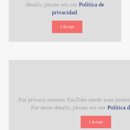
details, please see our
Política de
privacidad
.
I Accept
For privacy reasons YouTube needs your permis
For more details, please see our
Política 
I Accept