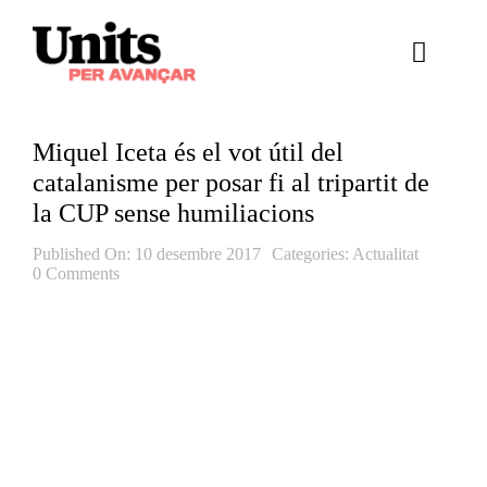
Skip
to
Toggle
content
Naviga
Ess
Miquel Iceta és el vot útil del
Cont
catalanisme per posar fi al tripartit de
la CUP sense humiliacions
E
Published On: 10 desembre 2017
Categories:
Actualitat
0 Comments
Act
Trans
Af
Cerca
…