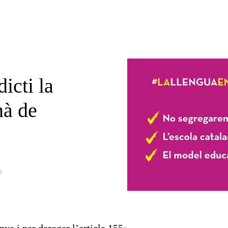
icti la
mà de
s
ya i per derogar l’article 155»