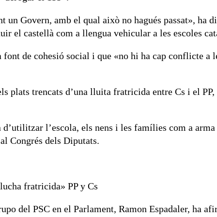
t un Govern, amb el qual això no hagués passat», ha dit
duir el castellà com a llengua vehicular a les escoles cat
 font de cohesió social i que «no hi ha cap conflicte a l
 plats trencats d’una lluita fratricida entre Cs i el PP
 d’utilitzar l’escola, els nens i les famílies com a arma
 al Congrés dels Diputats.
lucha fratricida» PP y Cs
grupo del PSC en el Parlament, Ramon Espadaler, ha afi