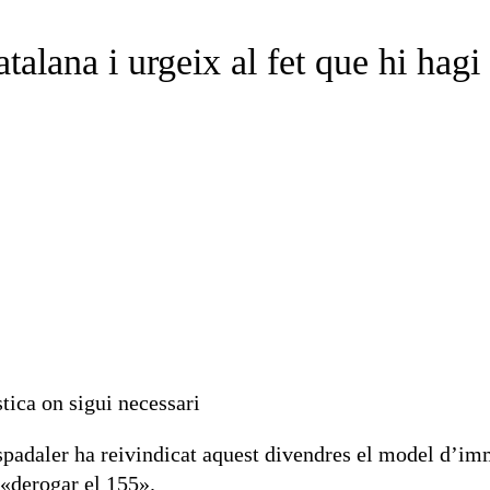
atalana i urgeix al fet que hi ha
tica on sigui necessari
adaler ha reivindicat aquest divendres el model d’immer
 «derogar el 155».