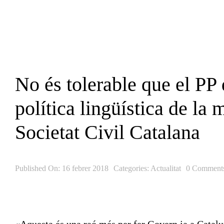
Skip
to
content
No és tolerable que el PP d
política lingüística de la 
Societat Civil Catalana
Published On: 16 febrer 2018
Categories:
Actualitat
0 Comment
«Aquesta és una raó més per fer Govern ja a Catalun